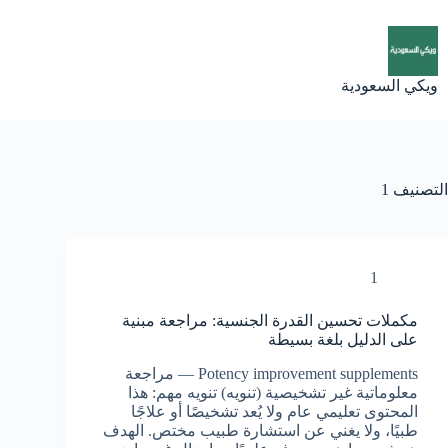
لتجاوز
لى
لمحتوى
ويكي السعودية
التصنيف
1
1
مكملات تحسين القدرة الجنسية: مراجعة مبنية
على الدليل بلغة بسيطة
Potency improvement supplements — مراجعة
معلوماتية غير تشخيصية (تنويه) تنويه مهم: هذا
المحتوى تعليمي عام ولا يُعد تشخيصًا أو علاجًا
طبيًا، ولا يغني عن استشارة طبيب مختص. الهدف